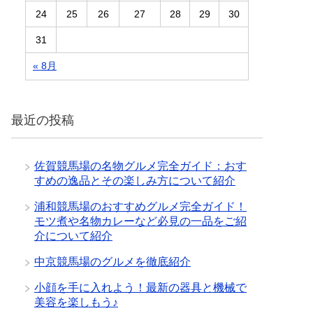
24
25
26
27
28
29
30
31
« 8月
最近の投稿
佐賀競馬場の名物グルメ完全ガイド：おす
すめの逸品とその楽しみ方について紹介
浦和競馬場のおすすめグルメ完全ガイド！
モツ煮や名物カレーなど必見の一品をご紹
介について紹介
中京競馬場のグルメを徹底紹介
小顔を手に入れよう！最新の器具と機械で
美容を楽しもう♪